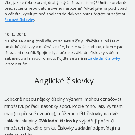
Víte, jak se řekne první, druhý, stý či třeba miliontý? Umíte korektně
přečíst cenu nebo datum svého narození? Pokud jste na pochybách
a váháte, vypilujte své znalosti do dokonalosti! Přečtěte si náš text
řadové číslovky
.
10. 6. 2016
Naučte se v angličtině vše, co souvisí s čísly! Přečtěte si náš text
anglické číslovky a možná zjistíte, kde je vaše slabina, o které jste
třeba ani netušili. Spojte síly a učte se základní číslovky s dětmi
zábavnou a hravou formou. Pojďte se s námi
základní číslovky
lehce naučit.
Anglické číslovky...
...obecně nesou nějaký číselný význam, mohou označovat
množství, pořadí, násobky apod. Podle toho, jaký význam
mají (co přesně označují), můžeme dělit číslovky na dvě
základní skupiny.
Základní číslovky
vyjadřují počet či
množství nějakého prvku. Číslovky základní odpovídají na
otázku
kolik?