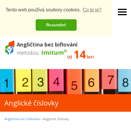
Tento web používá soubory cookies.
Co to je?
Rozumím!
Angličtina bez biflování
14
®
Imitum
metodou
Už
let!
Anglické číslovky
Angličtina bez biflování
/ Anglické číslovky